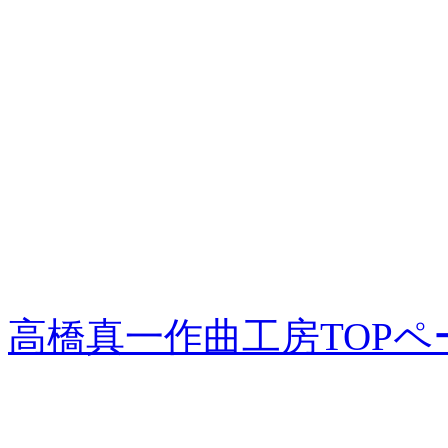
もうしばらく ピアノ用
きます。
既にダウンロード済みの
ださい。
高橋真一作曲工房TOPペ