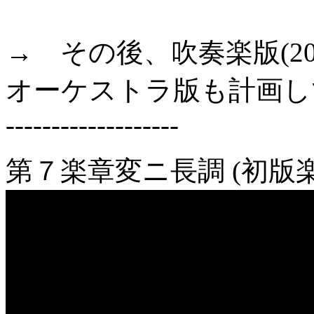
→ その後、吹奏楽版(20
オーケストラ版も計画してい
-------------------
第７楽章変ニ長調 (初版楽譜動