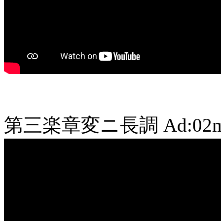
第三楽章変ニ長調
Ad:02