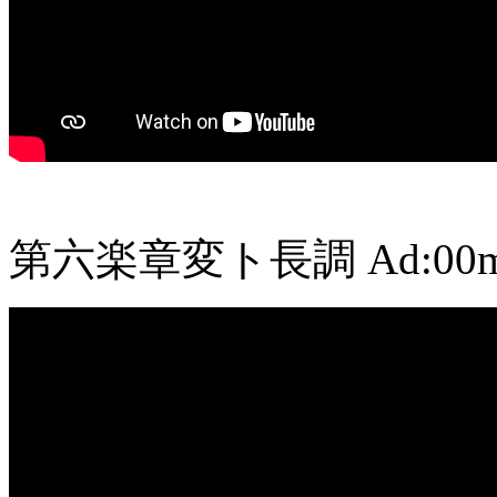
第六楽章変ト長調
Ad:00