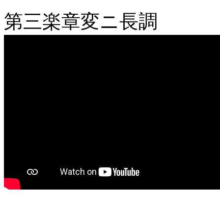
第三楽章変ニ長調