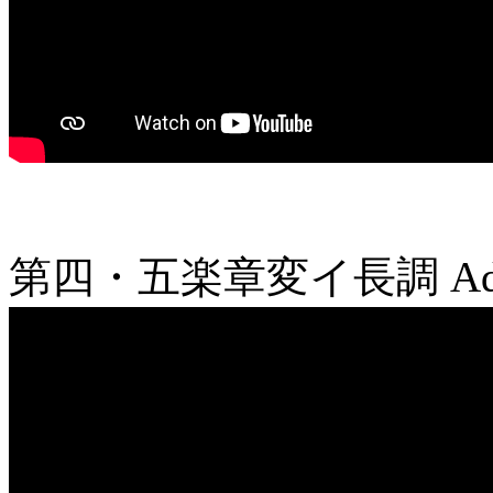
第四・五楽章変イ長調
Ad