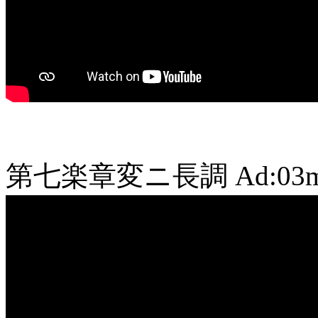
第七楽章変ニ長調
Ad:03