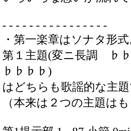
- - - - - - - - - - - - - - - -
・第一楽章はソナタ形式
第１主題(変ニ長調 ♭
♭♭♭♭)
はどちらも歌謡的な主題
（本来は２つの主題はも