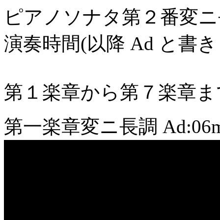
ピアノソナタ第２番変ニ
演奏時間(以降 Ad と書き
第１楽章から第７楽章ま
第一楽章変ニ長調
Ad:06